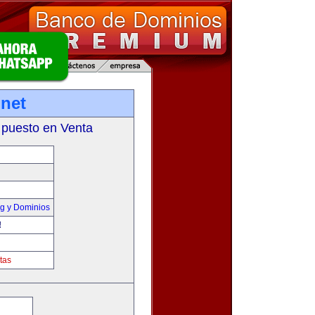
net
 puesto en Venta
g y Dominios
!
tas