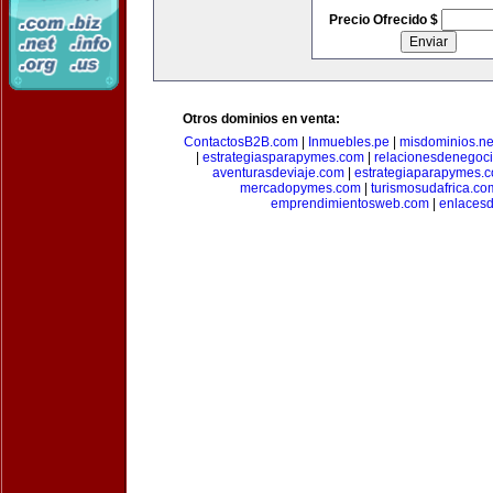
Precio Ofrecido $
Otros dominios en venta:
ContactosB2B.com
|
Inmuebles.pe
|
misdominios.ne
|
estrategiasparapymes.com
|
relacionesdenegoc
aventurasdeviaje.com
|
estrategiaparapymes.
mercadopymes.com
|
turismosudafrica.co
emprendimientosweb.com
|
enlaces