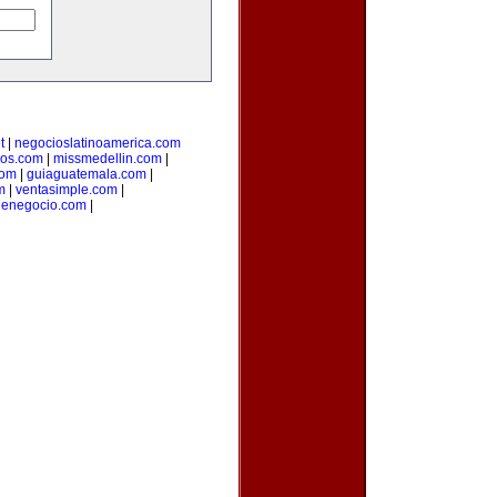
t
|
negocioslatinoamerica.com
ios.com
|
missmedellin.com
|
com
|
guiaguatemala.com
|
m
|
ventasimple.com
|
denegocio.com
|