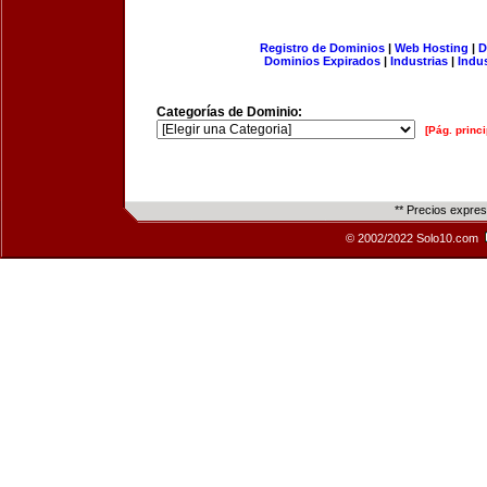
Registro de Dominios
|
Web Hosting
|
D
Dominios Expirados
|
Industrias
|
Indu
Categorías de Dominio:
[Pág. princi
** Precios expre
© 2002/2022 Solo10.com