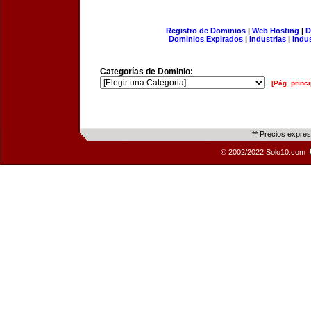
Registro de Dominios
|
Web Hosting
|
D
Dominios Expirados
|
Industrias
|
Indu
Categorías de Dominio:
[Pág. princi
** Precios expre
© 2002/2022 Solo10.com