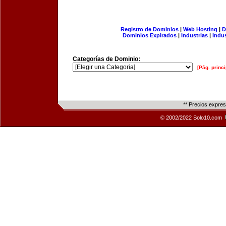
Registro de Dominios
|
Web Hosting
|
D
Dominios Expirados
|
Industrias
|
Indu
Categorías de Dominio:
[Pág. princi
** Precios expre
© 2002/2022 Solo10.com