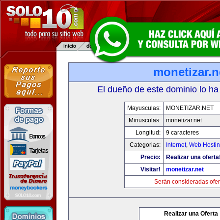
monetizar.n
El dueño de este dominio lo ha
Mayusculas:
MONETIZAR.NET
Minusculas:
monetizar.net
Longitud:
9 caracteres
Categorias:
Internet
,
Web Hostin
Precio:
Realizar una oferta
Visitar!
monetizar.net
Serán consideradas ofer
Realizar una Oferta