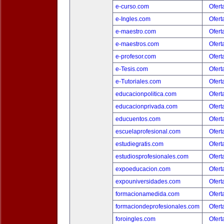
e-curso.com
Ofert
e-Ingles.com
Ofert
e-maestro.com
Ofert
e-maestros.com
Ofert
e-profesor.com
Ofert
e-Tesis.com
Ofert
e-Tutoriales.com
Ofert
educacionpolitica.com
Ofert
educacionprivada.com
Ofert
educuentos.com
Ofert
escuelaprofesional.com
Ofert
estudiegratis.com
Ofert
estudiosprofesionales.com
Ofert
expoeducacion.com
Ofert
expouniversidades.com
Ofert
formacionamedida.com
Ofert
formaciondeprofesionales.com
Ofert
foroingles.com
Ofert